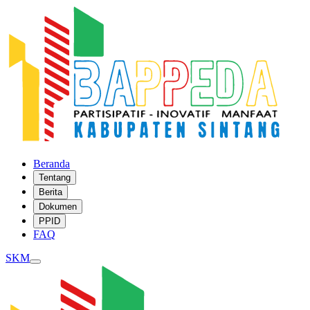
Beranda
Tentang
Berita
Dokumen
PPID
FAQ
SKM