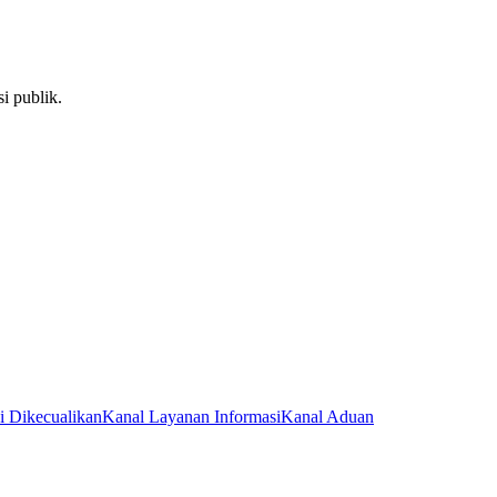
i publik.
i Dikecualikan
Kanal Layanan Informasi
Kanal Aduan