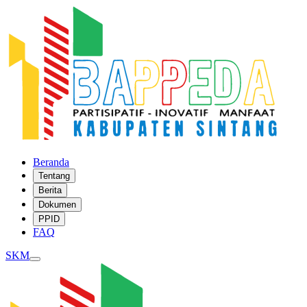
Beranda
Tentang
Berita
Dokumen
PPID
FAQ
SKM