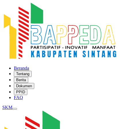
Beranda
Tentang
Berita
Dokumen
PPID
FAQ
SKM